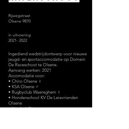
Rijwegstraat
Olsene 9870
in uitvoering
2021- 2022
Ingediend wedstrijdontwerp voor nieuwe
jeugd- en sportaccomodatie op Domein
De Raveschoot te Olsene.
Aanvang werken: 2021
Accomodatie voor:
• Chiro Olsene ♀
• KSA Olsene ♂
• Rugbyclub Waereghem ♀
• Hondenschool KV De Leievrienden
Olsene
• Voetbal Olsene
• Jeugdhuis 't Sloefke
• Speelpleinwerking Olsene
• Polyvalente (feest)zaal